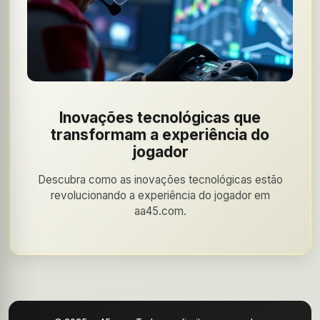
Inovações tecnológicas que
transformam a experiência do
jogador
Descubra como as inovações tecnológicas estão
revolucionando a experiência do jogador em
aa45.com.