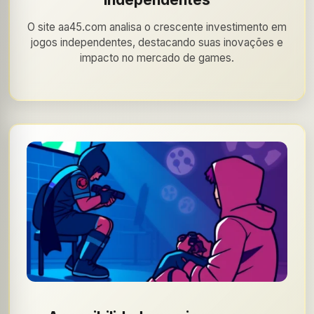
O site aa45.com analisa o crescente investimento em
jogos independentes, destacando suas inovações e
impacto no mercado de games.