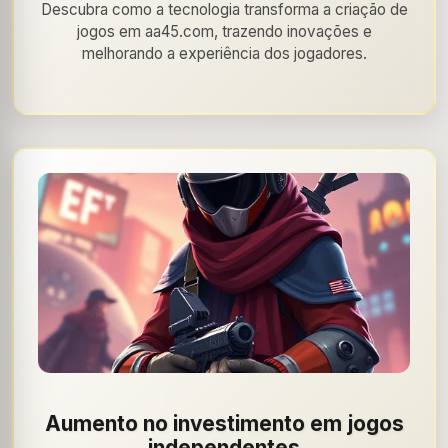
Descubra como a tecnologia transforma a criação de
jogos em aa45.com, trazendo inovações e
melhorando a experiência dos jogadores.
Aumento no investimento em jogos
independentes