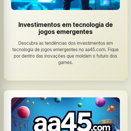
Investimentos em tecnologia de
jogos emergentes
Descubra as tendências dos investimentos em
tecnologia de jogos emergentes no aa45.com. Fique
por dentro das inovações que moldam o futuro dos
games.