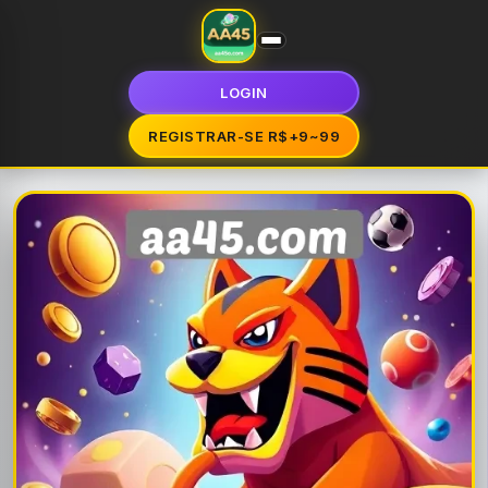
LOGIN
REGISTRAR-SE R$+9~99