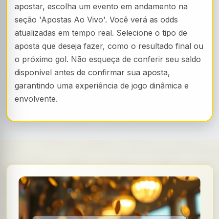
apostar, escolha um evento em andamento na
seção 'Apostas Ao Vivo'. Você verá as odds
atualizadas em tempo real. Selecione o tipo de
aposta que deseja fazer, como o resultado final ou
o próximo gol. Não esqueça de conferir seu saldo
disponível antes de confirmar sua aposta,
garantindo uma experiência de jogo dinâmica e
envolvente.