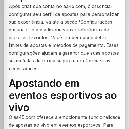
Após criar sua conta no aa45.com, é essencial
configurar seu perfil de apostas para personalizar
sua experiência. Vá até a seção 'Configurações'
em sua conta e adicione suas preferências de
esportes favoritos. Você também pode definir
limites de apostas e métodos de pagamento. Essas
configurações ajudam a garantir que suas apostas
sejam feitas de forma segura e conforme suas
necessidades.
Apostando em
eventos esportivos ao
vivo
O aa45.com oferece a emocionante funcionalidade
de apostas ao vivo em eventos esportivos. Para