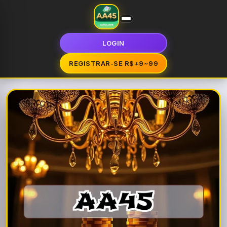
LOGIN
REGISTRAR-SE R$+9~99