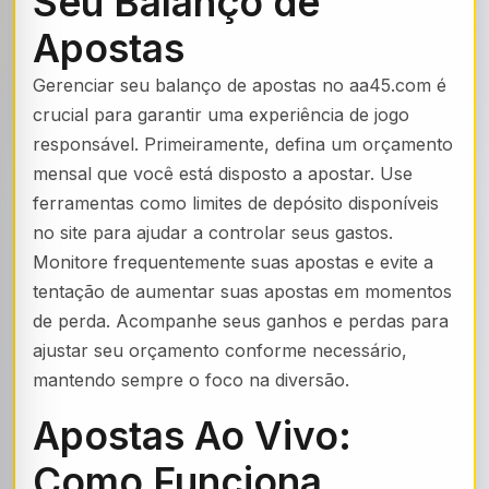
Seu Balanço de
Apostas
Gerenciar seu balanço de apostas no aa45.com é
crucial para garantir uma experiência de jogo
responsável. Primeiramente, defina um orçamento
mensal que você está disposto a apostar. Use
ferramentas como limites de depósito disponíveis
no site para ajudar a controlar seus gastos.
Monitore frequentemente suas apostas e evite a
tentação de aumentar suas apostas em momentos
de perda. Acompanhe seus ganhos e perdas para
ajustar seu orçamento conforme necessário,
mantendo sempre o foco na diversão.
Apostas Ao Vivo:
Como Funciona