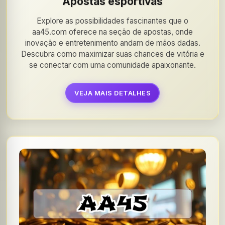
Apostas esportivas
Explore as possibilidades fascinantes que o
aa45.com oferece na seção de apostas, onde
inovação e entretenimento andam de mãos dadas.
Descubra como maximizar suas chances de vitória e
se conectar com uma comunidade apaixonante.
VEJA MAIS DETALHES