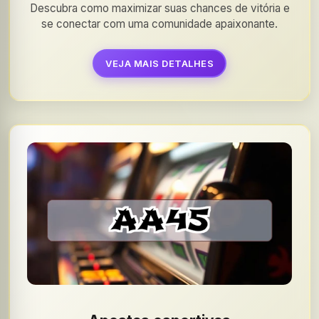
Descubra como maximizar suas chances de vitória e
se conectar com uma comunidade apaixonante.
VEJA MAIS DETALHES