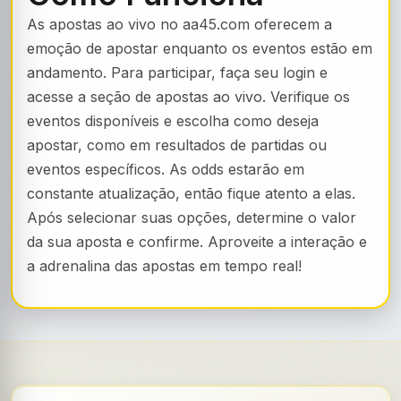
As apostas ao vivo no aa45.com oferecem a
emoção de apostar enquanto os eventos estão em
andamento. Para participar, faça seu login e
acesse a seção de apostas ao vivo. Verifique os
eventos disponíveis e escolha como deseja
apostar, como em resultados de partidas ou
eventos específicos. As odds estarão em
constante atualização, então fique atento a elas.
Após selecionar suas opções, determine o valor
da sua aposta e confirme. Aproveite a interação e
a adrenalina das apostas em tempo real!