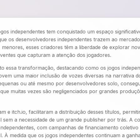
ogos independentes tem conquistado um espaço significativ
o que os desenvolvedores independentes trazem ao mercado
enores, esses criadores têm a liberdade de explorar nova
lventes que capturam a atenção dos jogadores.
o essa transformação, destacando como os jogos independe
em uma maior inclusão de vozes diversas na narrativa do
quenas ou até mesmo por desenvolvedores solo, consegue
que muitas vezes são negligenciados por grandes produçõ
m e itch.io, facilitaram a distribuição desses títulos, perm
l sem a necessidade de um grande publisher por trás. A 
ndependentes, com campanhas de financiamento coletivo qu
. À medida que os jogos independentes continuam a ganhar 