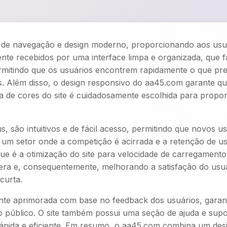
 de navegação e design moderno, proporcionando aos usuári
mente recebidos por uma interface limpa e organizada, que fa
ermitindo que os usuários encontrem rapidamente o que pre
. Além disso, o design responsivo do aa45.com garante qu
ta de cores do site é cuidadosamente escolhida para propor
 são intuitivos e de fácil acesso, permitindo que novos us
m um setor onde a competição é acirrada e a retenção de 
ue é a otimização do site para velocidade de carregamento
era e, consequentemente, melhorando a satisfação do usuá
curta.
te aprimorada com base no feedback dos usuários, garant
o público. O site também possui uma seção de ajuda e sup
rápida e eficiente. Em resumo, o aa45.com combina um de