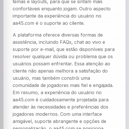
temas e layouts, para que se sintam mais
confortáveis enquanto jogam. Outro aspecto
importante da experiência do usuário no
aa45.com é o suporte ao cliente.
A plataforma oferece diversas formas de
assistência, incluindo FAQs, chat ao vivo e
suporte por e-mail, que estão disponíveis para
resolver qualquer dúvida ou problema que os
usuários possam enfrentar. Essa atenção ao
cliente não apenas melhora a satisfação do
usuário, mas também constrói uma
comunidade de jogadores mais fiel e engajada.
Em resumo, a experiência do usuário no
aa45.com é cuidadosamente projetada para
atender às necessidades e preferências dos
jogadores modernos. Com uma interface
amigável, suporte abrangente e opções de
personalização, o aa45.com se posiciona