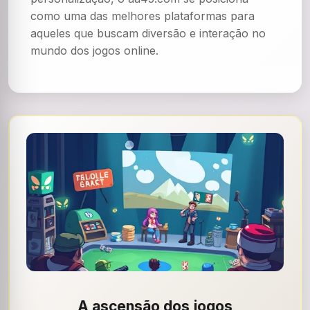
como uma das melhores plataformas para
aqueles que buscam diversão e interação no
mundo dos jogos online.
A ascensão dos jogos