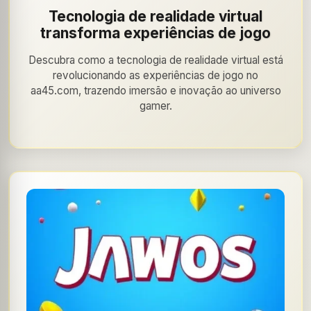
Tecnologia de realidade virtual
transforma experiências de jogo
Descubra como a tecnologia de realidade virtual está
revolucionando as experiências de jogo no
aa45.com, trazendo imersão e inovação ao universo
gamer.