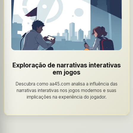
Exploração de narrativas interativas
em jogos
Descubra como aa45.com analisa a influência das
narrativas interativas nos jogos modernos e suas
implicações na experiência do jogador.