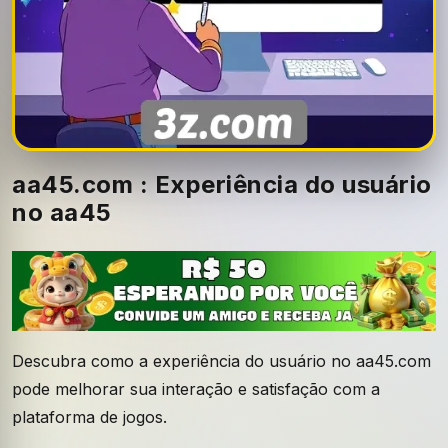
aa45.com : Experiência do usuário
no aa45
Descubra como a experiência do usuário no aa45.com
pode melhorar sua interação e satisfação com a
plataforma de jogos.