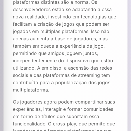
plataformas distintas são a norma. Os
desenvolvedores estão se adaptando a essa
nova realidade, investindo em tecnologias que
facilitam a criação de jogos que podem ser
jogados em múltiplas plataformas. Isso não
apenas aumenta a base de jogadores, mas
também enriquece a experiência de jogo,
permitindo que amigos joguem juntos,
independentemente do dispositivo que estão
utilizando. Além disso, a ascensão das redes
sociais e das plataformas de streaming tem
contribuído para a popularização dos jogos
multiplataforma.
Os jogadores agora podem compartilhar suas
experiências, interagir e formar comunidades
em torno de títulos que suportam essa
funcionalidade. O cross-play, que permite que