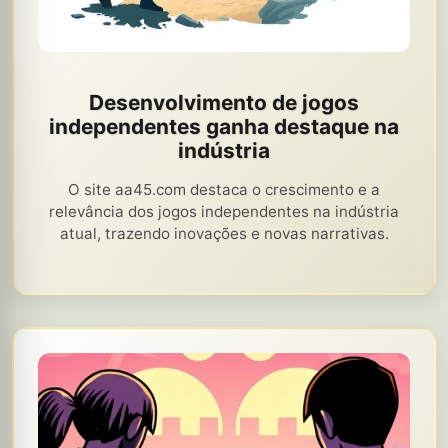
Desenvolvimento de jogos
independentes ganha destaque na
indústria
O site aa45.com destaca o crescimento e a
relevância dos jogos independentes na indústria
atual, trazendo inovações e novas narrativas.