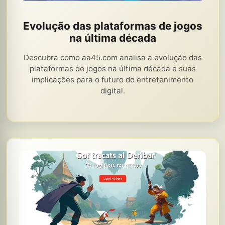
Evolução das plataformas de jogos
na última década
Descubra como aa45.com analisa a evolução das
plataformas de jogos na última década e suas
implicações para o futuro do entretenimento
digital.