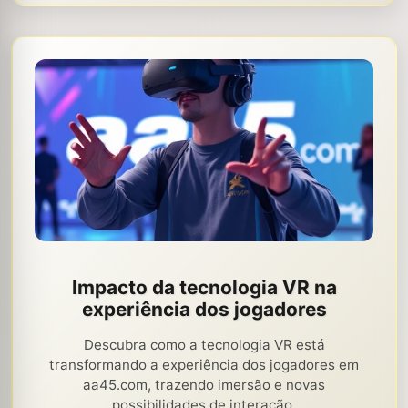
Impacto da tecnologia VR na
experiência dos jogadores
Descubra como a tecnologia VR está
transformando a experiência dos jogadores em
aa45.com, trazendo imersão e novas
possibilidades de interação.