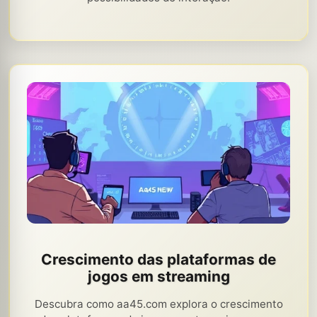
Crescimento das plataformas de
jogos em streaming
Descubra como aa45.com explora o crescimento