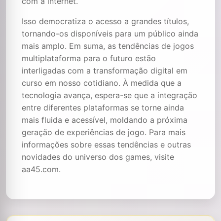
com a internet.
Isso democratiza o acesso a grandes títulos,
tornando-os disponíveis para um público ainda
mais amplo. Em suma, as tendências de jogos
multiplataforma para o futuro estão
interligadas com a transformação digital em
curso em nosso cotidiano. À medida que a
tecnologia avança, espera-se que a integração
entre diferentes plataformas se torne ainda
mais fluida e acessível, moldando a próxima
geração de experiências de jogo. Para mais
informações sobre essas tendências e outras
novidades do universo dos games, visite
aa45.com.