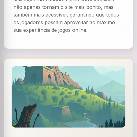
não apenas tornam o site mais bonito, mas
também mais acessível, garantindo que todos
os jogadores possam aproveitar ao máximo
sua experiência de jogos online.