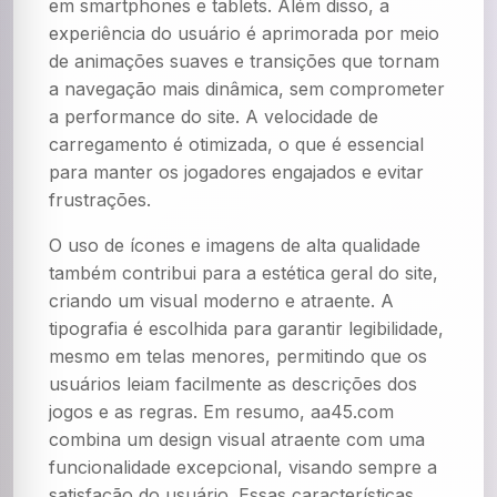
em smartphones e tablets. Além disso, a
experiência do usuário é aprimorada por meio
de animações suaves e transições que tornam
a navegação mais dinâmica, sem comprometer
a performance do site. A velocidade de
carregamento é otimizada, o que é essencial
para manter os jogadores engajados e evitar
frustrações.
O uso de ícones e imagens de alta qualidade
também contribui para a estética geral do site,
criando um visual moderno e atraente. A
tipografia é escolhida para garantir legibilidade,
mesmo em telas menores, permitindo que os
usuários leiam facilmente as descrições dos
jogos e as regras. Em resumo, aa45.com
combina um design visual atraente com uma
funcionalidade excepcional, visando sempre a
satisfação do usuário. Essas características