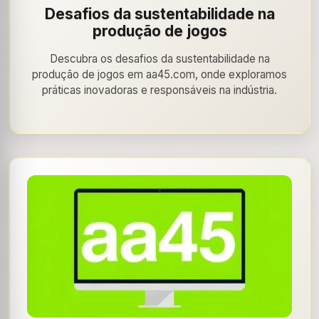
Desafios da sustentabilidade na
produção de jogos
Descubra os desafios da sustentabilidade na
produção de jogos em aa45.com, onde exploramos
práticas inovadoras e responsáveis na indústria.