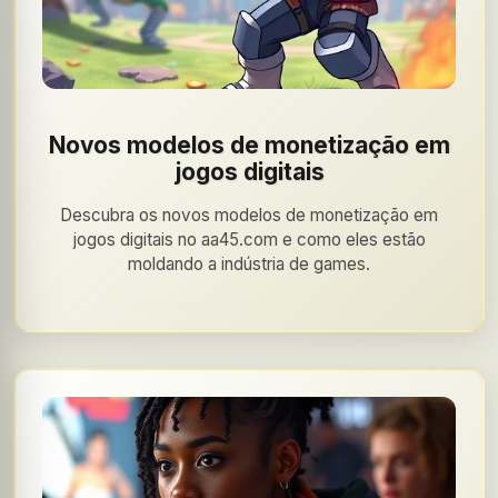
Novos modelos de monetização em
jogos digitais
Descubra os novos modelos de monetização em
jogos digitais no aa45.com e como eles estão
moldando a indústria de games.