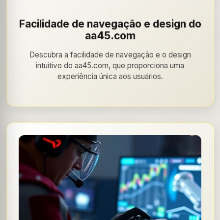
Facilidade de navegação e design do
aa45.com
Descubra a facilidade de navegação e o design
intuitivo do aa45.com, que proporciona uma
experiência única aos usuários.