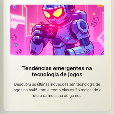
Tendências emergentes na
tecnologia de jogos
Descubra as últimas inovações em tecnologia de
jogos no aa45.com e como elas estão moldando o
futuro da indústria de games.