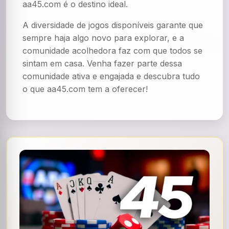
aa45.com é o destino ideal.
A diversidade de jogos disponíveis garante que
sempre haja algo novo para explorar, e a
comunidade acolhedora faz com que todos se
sintam em casa. Venha fazer parte dessa
comunidade ativa e engajada e descubra tudo
o que aa45.com tem a oferecer!