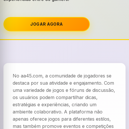
JOGAR AGORA
No aa45.com, a comunidade de jogadores se
destaca por sua atividade e engajamento. Com
uma variedade de jogos e fóruns de discussão,
os usuários podem compartilhar dicas,
estratégias e experiências, criando um
ambiente colaborativo. A plataforma não
apenas oferece jogos para diferentes estilos,
mas também promove eventos e competições