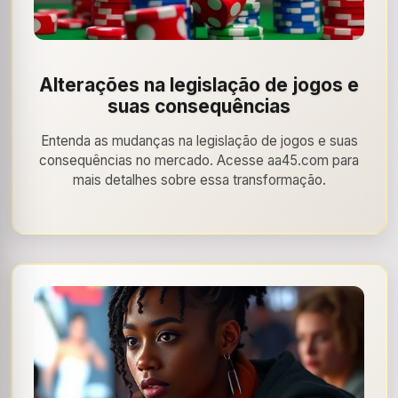
Alterações na legislação de jogos e
suas consequências
Entenda as mudanças na legislação de jogos e suas
consequências no mercado. Acesse aa45.com para
mais detalhes sobre essa transformação.